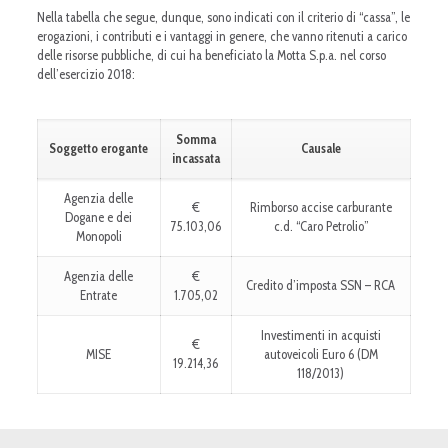
Nella tabella che segue, dunque, sono indicati con il criterio di “cassa”, le
erogazioni, i contributi e i vantaggi in genere, che vanno ritenuti a carico
delle risorse pubbliche, di cui ha beneficiato la Motta S.p.a. nel corso
dell’esercizio 2018:
Somma
Soggetto erogante
Causale
incassata
Agenzia delle
€
Rimborso accise carburante
Dogane e dei
75.103,06
c.d. “Caro Petrolio”
Monopoli
Agenzia delle
€
Credito d’imposta SSN – RCA
Entrate
1.705,02
Investimenti in acquisti
€
MISE
autoveicoli Euro 6 (DM
19.214,36
118/2013)