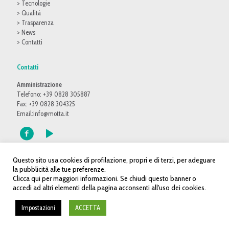
> Tecnologie
> Qualità
> Trasparenza
> News
> Contatti
Contatti
Amministrazione
Telefono: +39 0828 305887
Fax: +39 0828 304325
Email:
info@motta.it
Questo sito usa cookies di profilazione, propri e di terzi, per adeguare
la pubblicità alle tue preferenze.
Clicca qui per maggiori informazioni. Se chiudi questo banner o
accedi ad altri elementi della pagina acconsenti all'uso dei cookies.
© 2016 Motta S.p.A. Tutti i diritti riservati - P.IVA: 02914380650 |
Web
agency
Impostazioni
ACCETTA
Mappa del sito
|
Privacy Policy
|
Cookie Policy