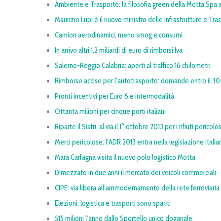
Ambiente e Trasporto: la filosofia green della Motta Spa 
Maurizio Lupi è il nuovo ministro delle Infrastrutture e Tra
Camion aerodinamici, meno smog e consumi
In arrivo altri 1,2 miliardi di euro di rimborsi Iva
Salerno-Reggio Calabria: aperti al traffico 16 chilometri
Rimborso accise per l’autotrasporto: domande entro il 30 
Pronti incentivi per Euro 6 e intermodalità
Ottanta milioni per cinque porti italiani
Riparte il Sistri, al via il 1° ottobre 2013 per i rifiuti pericolos
Merci pericolose: l’ADR 2013 entra nella legislazione italia
Mara Carfagna visita il nuovo polo logistico Motta
Dimezzato in due anni il mercato dei veicoli commerciali
CIPE: via libera all’ammodernamento della rete ferroviaria
Elezioni: logistica e trasporti sono spariti
515 milioni l’anno dallo Sportello unico doganale