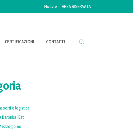
Notizie
AREA RISERVATA
CERTIFICAZIONI
CONTATTI
goria
asporti e logistica
a Baronissi Est
l Mezzogiorno