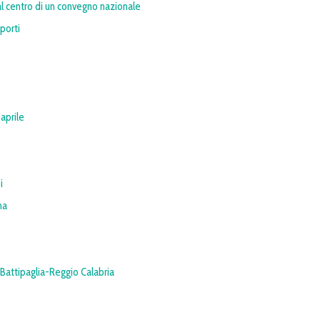
al centro di un convegno nazionale
sporti
aprile
i
na
 Battipaglia-Reggio Calabria