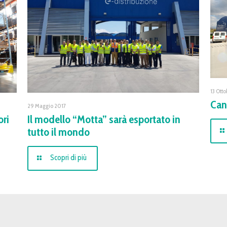
13 Ott
Can
29 Maggio 2017
ori
Il modello “Motta” sarà esportato in
tutto il mondo
Scopri di più