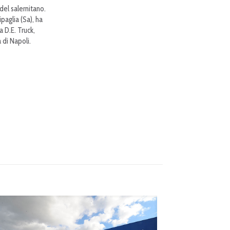
 del salernitano.
paglia (Sa), ha
 D.E. Truck,
 di Napoli.