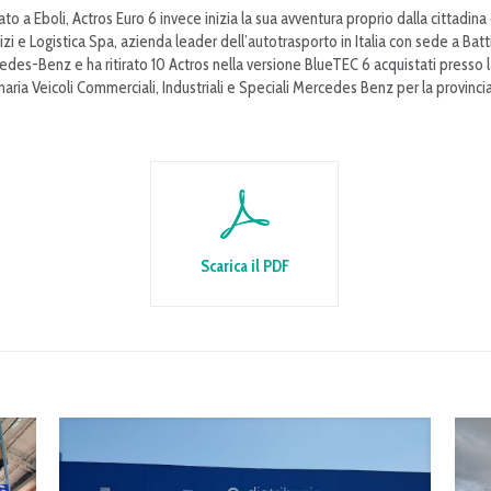
ato a Eboli, Actros Euro 6 invece inizia la sua avventura proprio dalla cittadina
izi e Logistica Spa, azienda leader dell’autotrasporto in Italia con sede a Batti
edes-Benz e ha ritirato 10 Actros nella versione BlueTEC 6 acquistati presso la
aria Veicoli Commerciali, Industriali e Speciali Mercedes Benz per la provincia
Scarica il PDF