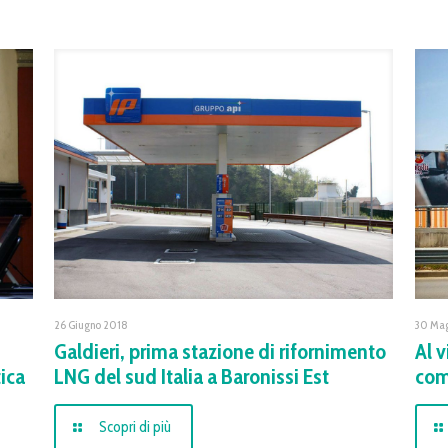
26 Giugno 2018
30 Ma
Galdieri, prima stazione di rifornimento
Al 
tica
LNG del sud Italia a Baronissi Est
com
Scopri di più