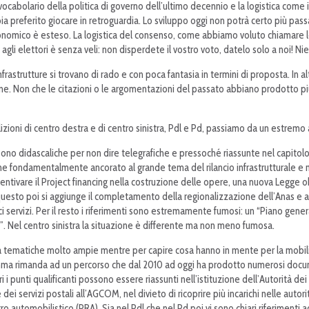
 vocabolario della politica di governo dell’ultimo decennio e la logistica come
 preferito giocare in retroguardia. Lo sviluppo oggi non potrà certo più pass
nomico è esteso. La logistica del consenso, come abbiamo voluto chiamare le o
o agli elettori è senza veli: non disperdete il vostro voto, datelo solo a noi! 
infrastrutture si trovano di rado e con poca fantasia in termini di proposta. In a
e. Non che le citazioni o le argomentazioni del passato abbiano prodotto più ri
zioni di centro destra e di centro sinistra, Pdl e Pd, passiamo da un estremo al
sono didascaliche per non dire telegrafiche e pressoché riassunte nel capitolo 
mane fondamentalmente ancorato al grande tema del rilancio infrastrutturale e 
incentivare il Project financing nella costruzione delle opere, una nuova Legge
A questo poi si aggiunge il completamento della regionalizzazione dell’Anas e al r
lici servizi. Per il resto i riferimenti sono estremamente fumosi: un “Piano gen
”. Nel centro sinistra la situazione è differente ma non meno fumosa.
 tematiche molto ampie mentre per capire cosa hanno in mente per la mobilità 
ramma rimanda ad un percorso che dal 2010 ad oggi ha prodotto numerosi docu
 i punti qualificanti possono essere riassunti nell’istituzione dell’Autorità dei
ei servizi postali all’AGCOM, nel divieto di ricoprire più incarichi nelle autor
o automobilistico (PRA). Sia nel Pdl che nel Pd poi vi sono chiari riferimenti 