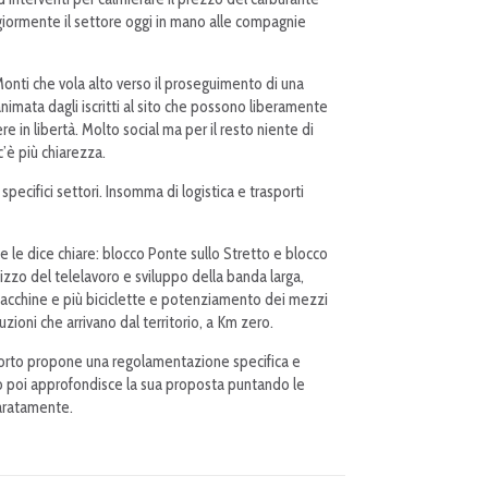
aggiormente il settore oggi in mano alle compagnie
 Monti che vola alto verso il proseguimento di una
animata dagli iscritti al sito che possono liberamente
 in libertà. Molto social ma per il resto niente di
è più chiarezza.
specifici settori. Insomma di logistica e trasporti
 e le dice chiare: blocco Ponte sullo Stretto e blocco
ilizzo del telelavoro e sviluppo della banda larga,
o macchine e più biciclette e potenziamento dei mezzi
uzioni che arrivano dal territorio, a Km zero.
rasporto propone una regolamentazione specifica e
no poi approfondisce la sua proposta puntando le
paratamente.