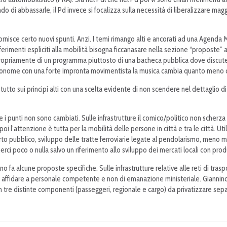
ndo di abbassarle, il Pd invece si focalizza sulla necessità di liberalizzare m
fornisce certo nuovi spunti. Anzi. I temi rimango alti e ancorati ad una Agenda
iferimenti espliciti alla mobilità bisogna ficcanasare nella sezione “proposte” 
 propriamente di un programma piuttosto di una bacheca pubblica dove discutere
onome con una forte impronta movimentista la musica cambia quanto meno c’
tutto sui principi alti con una scelta evidente di non scendere nel dettaglio di 
 i punti non sono cambiati. Sulle infrastrutture il comico/politico non scherza
i l’attenzione è tutta per la mobilità delle persone in città e tra le città. Ut
sporto pubblico, sviluppo delle tratte ferroviarie legate al pendolarismo, men
merci poco o nulla salvo un riferimento allo sviluppo dei mercati locali con prod
no fa alcune proposte specifiche. Sulle infrastrutture relative alle reti di t
 da affidare a personale competente e non di emanazione ministeriale. Gianni
n tre distinte componenti (passeggeri, regionale e cargo) da privatizzare se