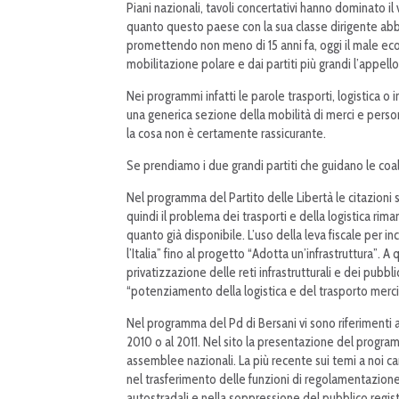
Piani nazionali, tavoli concertativi hanno dominato il
quanto questo paese con la sua classe dirigente abbia
promettendo non meno di 15 anni fa, oggi il male eco
mobilitazione polare e dai partiti più grandi l’appell
Nei programmi infatti le parole trasporti, logistica o 
una generica sezione della mobilità di merci e person
la cosa non è certamente rassicurante.
Se prendiamo i due grandi partiti che guidano le coali
Nel programma del Partito delle Libertà le citazioni 
quindi il problema dei trasporti e della logistica ri
quanto già disponibile. L’uso della leva fiscale per 
l’Italia” fino al progetto “Adotta un’infrastruttura”. 
privatizzazione delle reti infrastrutturali e dei pubb
“potenziamento della logistica e del trasporto merci
Nel programma del Pd di Bersani vi sono riferimenti a
2010 o al 2011. Nel sito la presentazione del prog
assemblee nazionali. La più recente sui temi a noi cari
nel trasferimento delle funzioni di regolamentazione d
autostradali e nella soppressione del pubblico registr