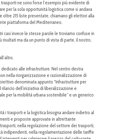
 i trasporti ne sono forse l’esempio più evidente di
are per la sola opportunità logistica come si andava
ltre 215 liste presentate, chiamano gli elettori alla
Niente piattaforma del Mediterraneo.
ltri casi invece le stesse parole le troviamo confuse in
sultati ma da un punto di vista di parte, il nostro,
l’altro.
dedicato alle infrastrutture. Nel centro destra
non nella riorganizzazione e razionalizzazione di
 obiettivo denominata appunto “Infrastrutture per
ilancio dell’iniziativa di liberalizzazione e
erale per la mobilità urbana sostenibile” e un generico
i trasporti e la logistica bisogna andare indietro al
menti e proposte approvate in altrettante
 trasporti, nella regolazione del settore dei trasporti,
ità indipendenti, nella regolamentazione delle tariffe
ad interventi per calmierare il prezzo del carburante