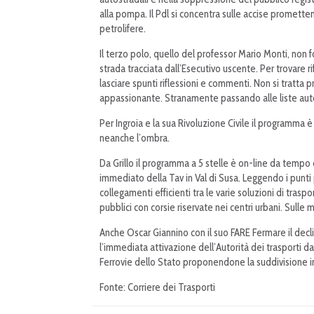
alla pompa. Il Pdl si concentra sulle accise promette
petrolifere.
Il terzo polo, quello del professor Mario Monti, non 
strada tracciata dall’Esecutivo uscente. Per trovare r
lasciare spunti riflessioni e commenti. Non si tratta
appassionante. Stranamente passando alle liste aut
Per Ingroia e la sua Rivoluzione Civile il programma è 
neanche l’ombra.
Da Grillo il programma a 5 stelle è on-line da tempo e
immediato della Tav in Val di Susa. Leggendo i punti po
collegamenti efficienti tra le varie soluzioni di tra
pubblici con corsie riservate nei centri urbani. Sulle 
Anche Oscar Giannino con il suo FARE Fermare il decli
l’immediata attivazione dell’Autorità dei trasporti
Ferrovie dello Stato proponendone la suddivisione i
Fonte: Corriere dei Trasporti