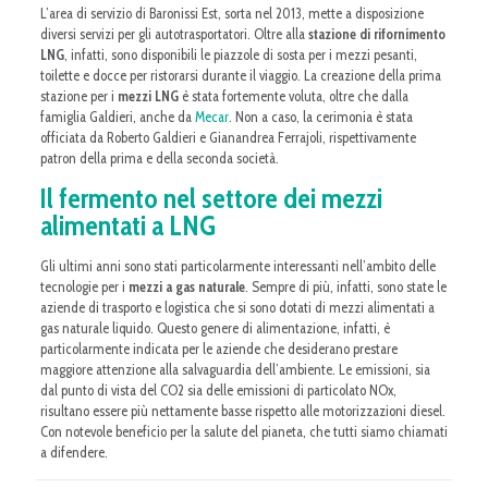
L’area di servizio di Baronissi Est, sorta nel 2013, mette a disposizione
diversi servizi per gli autotrasportatori. Oltre alla
stazione di rifornimento
LNG
, infatti, sono disponibili le piazzole di sosta per i mezzi pesanti,
toilette e docce per ristorarsi durante il viaggio. La creazione della prima
stazione per i
mezzi LNG
è stata fortemente voluta, oltre che dalla
famiglia Galdieri, anche da
Mecar
. Non a caso, la cerimonia è stata
officiata da Roberto Galdieri e Gianandrea Ferrajoli, rispettivamente
patron della prima e della seconda società.
Il fermento nel settore dei mezzi
alimentati a LNG
Gli ultimi anni sono stati particolarmente interessanti nell’ambito delle
tecnologie per i
mezzi a gas naturale
. Sempre di più, infatti, sono state le
aziende di trasporto e logistica che si sono dotati di mezzi alimentati a
gas naturale liquido. Questo genere di alimentazione, infatti, è
particolarmente indicata per le aziende che desiderano prestare
maggiore attenzione alla salvaguardia dell’ambiente. Le emissioni, sia
dal punto di vista del CO2 sia delle emissioni di particolato NOx,
risultano essere più nettamente basse rispetto alle motorizzazioni diesel.
Con notevole beneficio per la salute del pianeta, che tutti siamo chiamati
a difendere.