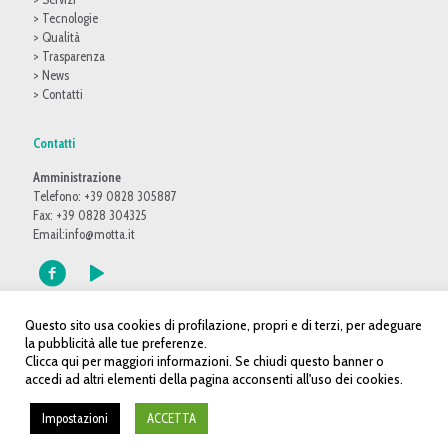
> Tecnologie
> Qualità
> Trasparenza
> News
> Contatti
Contatti
Amministrazione
Telefono: +39 0828 305887
Fax: +39 0828 304325
Email:
info@motta.it
Questo sito usa cookies di profilazione, propri e di terzi, per adeguare
la pubblicità alle tue preferenze.
Clicca qui per maggiori informazioni. Se chiudi questo banner o
accedi ad altri elementi della pagina acconsenti all'uso dei cookies.
© 2016 Motta S.p.A. Tutti i diritti riservati - P.IVA: 02914380650 |
Web
agency
Impostazioni
ACCETTA
Mappa del sito
|
Privacy Policy
|
Cookie Policy