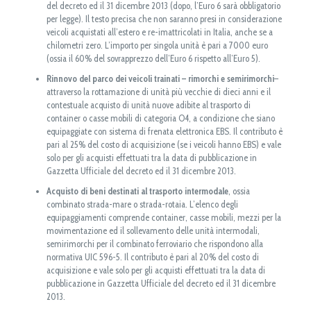
del decreto ed il 31 dicembre 2013 (dopo, l’Euro 6 sarà obbligatorio
per legge). Il testo precisa che non saranno presi in considerazione
veicoli acquistati all’estero e re-imattricolati in Italia, anche se a
chilometri zero. L’importo per singola unità è pari a 7000 euro
(ossia il 60% del sovrapprezzo dell’Euro 6 rispetto all’Euro 5).
Rinnovo del parco dei veicoli trainati – rimorchi e semirimorchi
–
attraverso la rottamazione di unità più vecchie di dieci anni e il
contestuale acquisto di unità nuove adibite al trasporto di
container o casse mobili di categoria O4, a condizione che siano
equipaggiate con sistema di frenata elettronica EBS. Il contributo è
pari al 25% del costo di acquisizione (se i veicoli hanno EBS) e vale
solo per gli acquisti effettuati tra la data di pubblicazione in
Gazzetta Ufficiale del decreto ed il 31 dicembre 2013.
Acquisto di beni destinati al trasporto intermodale
, ossia
combinato strada-mare o strada-rotaia. L’elenco degli
equipaggiamenti comprende container, casse mobili, mezzi per la
movimentazione ed il sollevamento delle unità intermodali,
semirimorchi per il combinato ferroviario che rispondono alla
normativa UIC 596-5. Il contributo è pari al 20% del costo di
acquisizione e vale solo per gli acquisti effettuati tra la data di
pubblicazione in Gazzetta Ufficiale del decreto ed il 31 dicembre
2013.