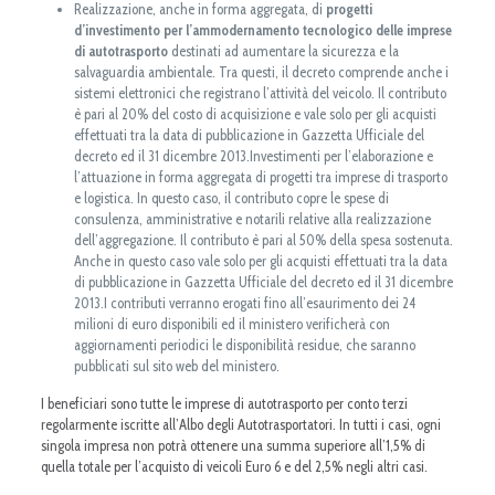
Realizzazione, anche in forma aggregata, di
progetti
d’investimento per l’ammodernamento tecnologico delle imprese
di autotrasporto
destinati ad aumentare la sicurezza e la
salvaguardia ambientale. Tra questi, il decreto comprende anche i
sistemi elettronici che registrano l’attività del veicolo. Il contributo
è pari al 20% del costo di acquisizione e vale solo per gli acquisti
effettuati tra la data di pubblicazione in Gazzetta Ufficiale del
decreto ed il 31 dicembre 2013.Investimenti per l’elaborazione e
l’attuazione in forma aggregata di progetti tra imprese di trasporto
e logistica. In questo caso, il contributo copre le spese di
consulenza, amministrative e notarili relative alla realizzazione
dell’aggregazione. Il contributo è pari al 50% della spesa sostenuta.
Anche in questo caso vale solo per gli acquisti effettuati tra la data
di pubblicazione in Gazzetta Ufficiale del decreto ed il 31 dicembre
2013.I contributi verranno erogati fino all’esaurimento dei 24
milioni di euro disponibili ed il ministero verificherà con
aggiornamenti periodici le disponibilità residue, che saranno
pubblicati sul sito web del ministero.
I beneficiari sono tutte le imprese di autotrasporto per conto terzi
regolarmente iscritte all’Albo degli Autotrasportatori. In tutti i casi, ogni
singola impresa non potrà ottenere una summa superiore all’1,5% di
quella totale per l’acquisto di veicoli Euro 6 e del 2,5% negli altri casi.