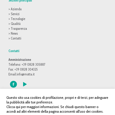
Sezioni principali
> Azienda
> Servizi
> Tecnologie
> Qualità
> Trasparenza
> News
> Contatti
Contatti
Amministrazione
Telefono: +39 0828 305887
Fax: +39 0828 304325
Email:
info@motta.it
Questo sito usa cookies di profilazione, propri e di terzi, per adeguare
la pubblicità alle tue preferenze.
Clicca qui per maggiori informazioni. Se chiudi questo banner o
accedi ad altri elementi della pagina acconsenti all'uso dei cookies.
© 2016 Motta S.p.A. Tutti i diritti riservati - P.IVA: 02914380650 |
Web